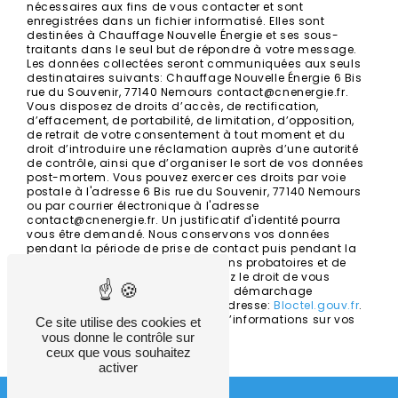
nécessaires aux fins de vous contacter et sont
enregistrées dans un fichier informatisé. Elles sont
destinées à Chauffage Nouvelle Énergie et ses sous-
traitants dans le seul but de répondre à votre message.
Les données collectées seront communiquées aux seuls
destinataires suivants: Chauffage Nouvelle Énergie 6 Bis
rue du Souvenir, 77140 Nemours contact@cnenergie.fr.
Vous disposez de droits d’accès, de rectification,
d’effacement, de portabilité, de limitation, d’opposition,
de retrait de votre consentement à tout moment et du
droit d’introduire une réclamation auprès d’une autorité
de contrôle, ainsi que d’organiser le sort de vos données
post-mortem. Vous pouvez exercer ces droits par voie
postale à l'adresse 6 Bis rue du Souvenir, 77140 Nemours
ou par courrier électronique à l'adresse
contact@cnenergie.fr. Un justificatif d'identité pourra
vous être demandé. Nous conservons vos données
pendant la période de prise de contact puis pendant la
durée de prescription légale aux fins probatoires et de
gestion des contentieux. Vous avez le droit de vous
inscrire sur la liste d'opposition au démarchage
téléphonique, disponible à cette adresse:
Bloctel.gouv.fr
.
Consultez le site cnil.fr pour plus d’informations sur vos
Ce site utilise des cookies et
droits.
vous donne le contrôle sur
ceux que vous souhaitez
activer