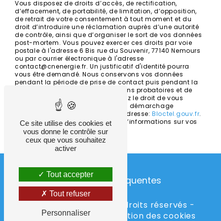
Vous disposez de droits d’accès, de rectification,
d’effacement, de portabilité, de limitation, d’opposition,
de retrait de votre consentement à tout moment et du
droit d’introduire une réclamation auprès d’une autorité
de contrôle, ainsi que d’organiser le sort de vos données
post-mortem. Vous pouvez exercer ces droits par voie
postale à l'adresse 6 Bis rue du Souvenir, 77140 Nemours
ou par courrier électronique à l'adresse
contact@cnenergie.fr. Un justificatif d'identité pourra
vous être demandé. Nous conservons vos données
pendant la période de prise de contact puis pendant la
durée de prescription légale aux fins probatoires et de
gestion des contentieux. Vous avez le droit de vous
inscrire sur la liste d'opposition au démarchage
téléphonique, disponible à cette adresse:
Bloctel.gouv.fr
.
Consultez le site cnil.fr pour plus d’informations sur vos
Ce site utilise des cookies et
droits.
vous donne le contrôle sur
ceux que vous souhaitez
activer
Tout accepter
Recherches fréquentes
Tout refuser
©
Vistalid
- 2026 - Tous droits réservés -
Personnaliser
Mentions légales
-
Gestion des cookies