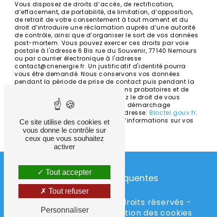
Vous disposez de droits d’accès, de rectification,
d’effacement, de portabilité, de limitation, d’opposition,
de retrait de votre consentement à tout moment et du
droit d’introduire une réclamation auprès d’une autorité
de contrôle, ainsi que d’organiser le sort de vos données
post-mortem. Vous pouvez exercer ces droits par voie
postale à l'adresse 6 Bis rue du Souvenir, 77140 Nemours
ou par courrier électronique à l'adresse
contact@cnenergie.fr. Un justificatif d'identité pourra
vous être demandé. Nous conservons vos données
pendant la période de prise de contact puis pendant la
durée de prescription légale aux fins probatoires et de
gestion des contentieux. Vous avez le droit de vous
inscrire sur la liste d'opposition au démarchage
téléphonique, disponible à cette adresse:
Bloctel.gouv.fr
.
Consultez le site cnil.fr pour plus d’informations sur vos
Ce site utilise des cookies et
droits.
vous donne le contrôle sur
ceux que vous souhaitez
activer
Tout accepter
Recherches fréquentes
Tout refuser
©
Vistalid
- 2026 - Tous droits réservés -
Personnaliser
Mentions légales
-
Gestion des cookies